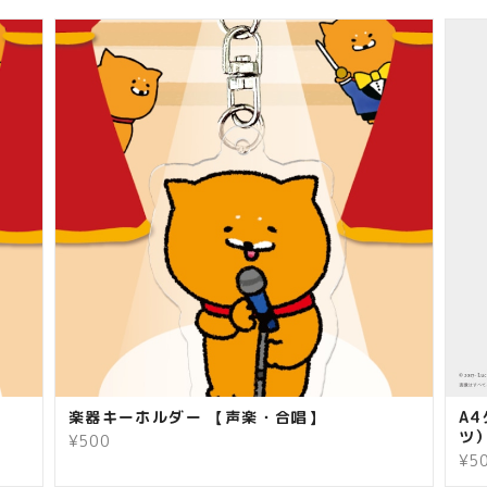
楽器キーホルダー 【声楽・合唱】
A
ツ
¥500
¥5